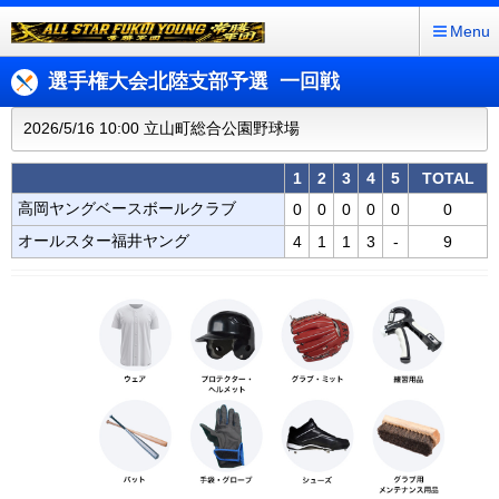
Menu
選手権大会北陸支部予選 一回戦
2026/5/16 10:00 立山町総合公園野球場
1
2
3
4
5
TOTAL
高岡ヤングベースボールクラブ
0
0
0
0
0
0
オールスター福井ヤング
4
1
1
3
-
9