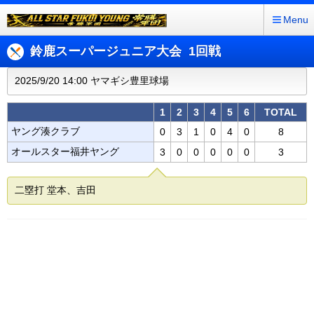
Menu
鈴鹿スーパージュニア大会 1回戦
2025/9/20 14:00 ヤマギシ豊里球場
1
2
3
4
5
6
TOTAL
ヤング湊クラブ
0
3
1
0
4
0
8
オールスター福井ヤング
3
0
0
0
0
0
3
二塁打 堂本、吉田