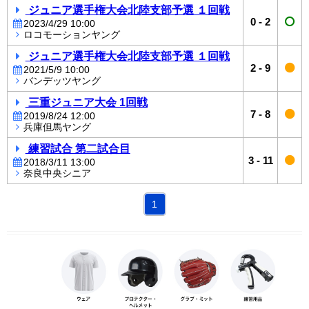
ジュニア選手権大会北陸支部予選 １回戦
0
-
2
2023/4/29 10:00
ロコモーションヤング
ジュニア選手権大会北陸支部予選 １回戦
2
-
9
2021/5/9 10:00
バンデッツヤング
三重ジュニア大会 1回戦
7
-
8
2019/8/24 12:00
兵庫但馬ヤング
練習試合 第二試合目
3
-
11
2018/3/11 13:00
奈良中央シニア
1