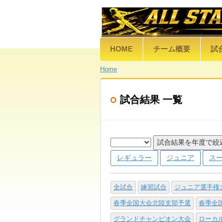
HOME
チーム概要
試
Home
試合結果 一覧
試合結果を年度で絞
レギュラー
ジュニア
ス
全試合
練習試合
ジュニア選手権
春季全国大会北陸支部予選
春季全
グランドチャンピオン大会
ローカ