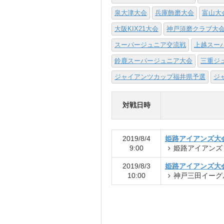
泉大津大会
兵庫飾磨大会
富山大
大阪KIX21大会
神戸須磨クラブ大
スーパージュニア交流戦
上越スー
鈴鹿スーパージュニア大会
三重ジ
ジャイアンツカップ福井県予選
ジ
対戦日時
2019/8/4
姫路アイアンズ大会
9:00
姫路アイアンズ
2019/8/3
姫路アイアンズ大会
10:00
神戸三田イーグ