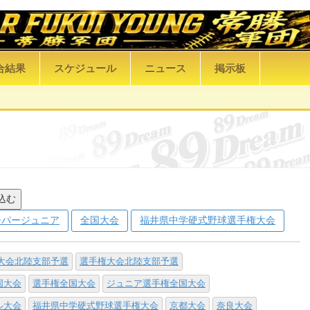
合結果
スケジュール
ニュース
掲示板
込む
ーパージュニア
全国大会
福井県中学硬式野球選手権大会
大会北陸支部予選
選手権大会北陸支部予選
国大会
選手権全国大会
ジュニア選手権全国大会
ル大会
福井県中学硬式野球選手権大会
京都大会
奈良大会