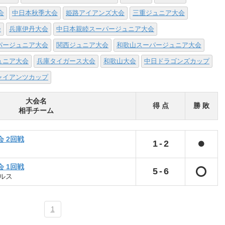
会
中日本秋季大会
姫路アイアンズ大会
三重ジュニア大会
会
兵庫伊丹大会
中日本親睦スーパージュニア大会
パージュニア大会
関西ジュニア大会
和歌山スーパージュニア大会
ュニア大会
兵庫タイガース大会
和歌山大会
中日ドラゴンズカップ
ャイアンツカップ
大会名
得 点
勝 敗
相手チーム
 2回戦
1
-
2
 1回戦
5
-
6
ルス
1