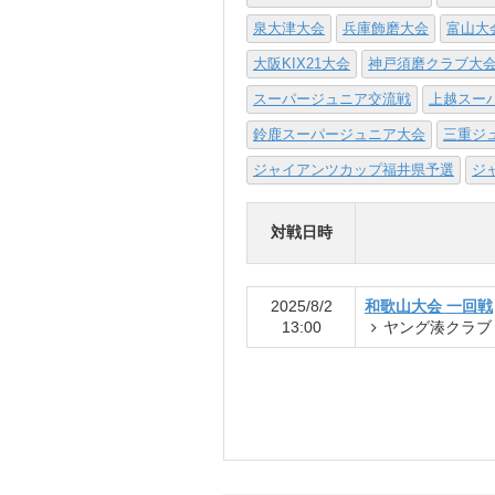
泉大津大会
兵庫飾磨大会
富山大
大阪KIX21大会
神戸須磨クラブ大
スーパージュニア交流戦
上越スー
鈴鹿スーパージュニア大会
三重ジ
ジャイアンツカップ福井県予選
ジ
対戦日時
2025/8/2
和歌山大会 一回戦
13:00
ヤング湊クラブ