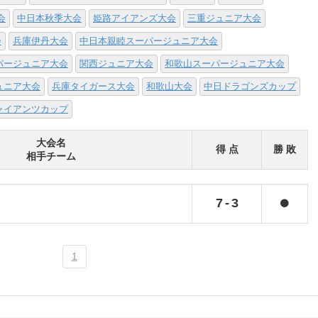
会
中日本秋季大会
姫路アイアンズ大会
三重ジュニア大会
会
兵庫伊丹大会
中日本親睦スーパージュニア大会
パージュニア大会
関西ジュニア大会
和歌山スーパージュニア大会
ュニア大会
兵庫タイガース大会
和歌山大会
中日ドラゴンズカップ
ャイアンツカップ
大会名
得 点
勝 敗
相手チーム
7
-
3
1