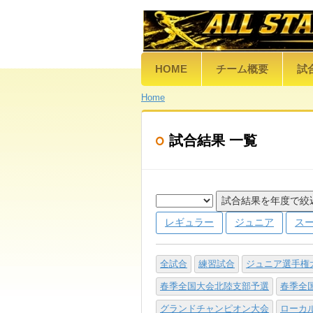
HOME
チーム概要
試
Home
試合結果 一覧
試合結果を年度で絞
レギュラー
ジュニア
ス
全試合
練習試合
ジュニア選手権
春季全国大会北陸支部予選
春季全
グランドチャンピオン大会
ローカ