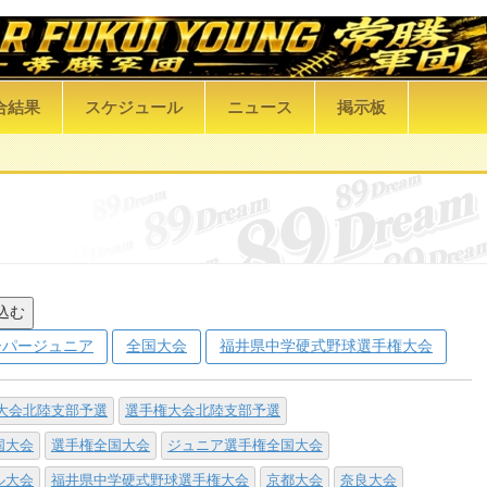
合結果
スケジュール
ニュース
掲示板
込む
ーパージュニア
全国大会
福井県中学硬式野球選手権大会
大会北陸支部予選
選手権大会北陸支部予選
国大会
選手権全国大会
ジュニア選手権全国大会
ル大会
福井県中学硬式野球選手権大会
京都大会
奈良大会