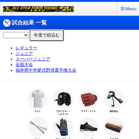
Menu
試合結果 一覧
年度で絞込む
レギュラー
ジュニア
スーパージュニア
全国大会
福井県中学硬式野球選手権大会