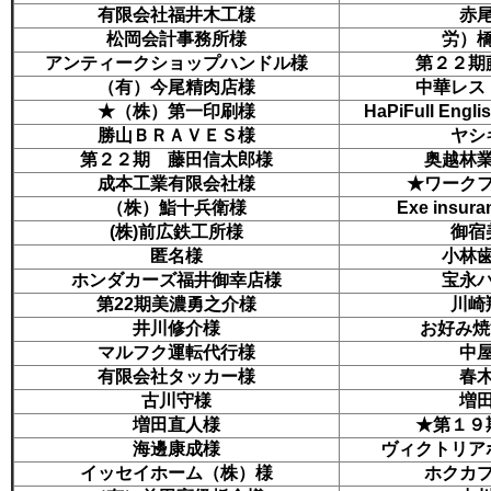
有限会社福井木工様
赤
松岡会計事務所様
労）
アンティークショップハンドル様
第２２期
（有）今尾精肉店様
中華レス
★（株）第一印刷様
HaPiFull En
勝山ＢＲＡＶＥＳ様
ヤシ
第２２期 藤田信太郎様
奥越林
成本工業有限会社様
★ワーク
（株）鮨十兵衛様
Exe insu
(株)前広鉄工所様
御宿
匿名様
小林
ホンダカーズ福井御幸店様
宝永
第22期美濃勇之介様
川崎
井川修介様
お好み焼酒
マルフク運転代行様
中
有限会社タッカー様
春
古川守様
増
増田直人様
★第１９
海邊康成様
ヴィクトリア
イッセイホーム（株）様
ホクカ