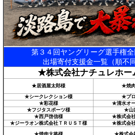
第３４回ヤングリーグ選手権全
出場寄付支援金一覧（順不
★株式会社ナチュレホー
★居酒屋太郎様
★
焼
★
シークレクション様
★
プ
★
彩花様
★
清水オ
★
フジタスポーツ様
★
山
★
西戸啓信様
★
株式会
★
ジーラオン株式会社ＴＲＵＳＴ様
★
株式会
★
焼肉大将様
★
株式会