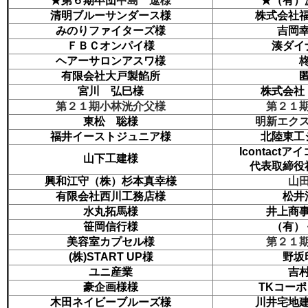
★第６期卒団
中島 遼様
★（有）
清明ブルーサンダース様
株式会社
みのりファイターズ様
吉岡
ＦＢＣオンパイ様
湊ダイ
ヘアーサロンアスワ様
有限会社大戸製餡所
宮川 弘巳様
株式会社
第２１期小林洸介父様
第２１
東松 聡様
明新エク
福井イーストジュニア様
北陸東工
Icontact
山下工建様
代表取締役
興和江守（株）杉本真幸様
山
有限会社西川工務店様
松井
水丸拓馬様
井上商
笹岡信行様
（有）
美容室カプセル様
第２１
(株)START UP様
野坂
ユニ産業
吉
豪企画様様
TKコー
木田ネイビーブルーズ様
川井宅地