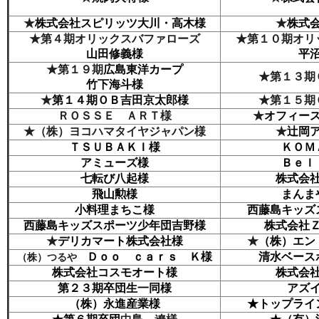
★
株式会社スピリッツ大川・高木様
★
株式
★第４期
オリックスバファローズ
★第１０期オリ
山田修義様
平
★第１９期
広島東洋カープ
★第１３期
竹下海斗様
★
第１４期ＯＢ吉田京太郎様
★第１５期
ＲＯＳＳＥ ＡＲＴ様
★
オフィー
★（株）ヨコハマタイヤジャパン様
★
辻岡
ＴＳＵＢＡＫＩ様
ＫＯＭ
アミューズ様
Ｂｅｌ
七転び八起様
株式会
飛山勲様
まんま
小料理まちこ様
西藤島キッズ
西藤島キッズスポーツ少年団吉野様
株式会社
★
デリカマート株式会社様
★
（株）エン
Ｄｏｏ ｃａｒｓ Ｋ様
清水ベース
（株）つるや
株式会社コスモオート様
株式会
第２３期卒団生一同様
アズ
（株）永進産業様
★トップライ