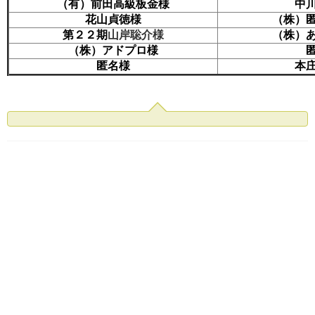
（有）前田高級板金様
中
花山貞徳様
（株）
第２２期
山岸聡介様
（株）
（株）アドプロ様
匿名様
本